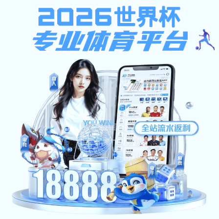
注册入口
全天更新 ·
IM体育
赛事实
时同步
无论您身在何处，
IM体育APP
为您带来高速、高
清、稳定的观赛体验。
下载客户端
网页端访问