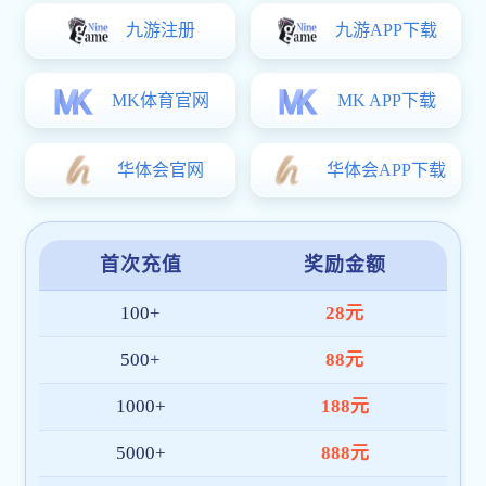
2026-03-26 05:41
68 次阅读
首页
/
体育动态
小贾在谈论凯文·杜兰特的纪录之路时，突出了这位篮
球传奇的低调与真实。杜兰特以其卓越的球技和稳定
的表现，不仅在NBA赛场上创造了无数辉煌纪录，更
以一种独特的姿态面对成就。他不追求个人荣誉，也
不热衷于庆祝自己的成功，而是将更多的注意力放在
团队合作和比赛本身。这种态度使得他成为了一位真
正意义上的低调传奇。在本文中，我们将从四个方面
深入探讨杜兰特这一纪录之路，包括他的职业生涯发
展、对球队的重要性、对年轻球员的影响以及他对于
成就的看法。通过这些分析，我们可以更全面地理解