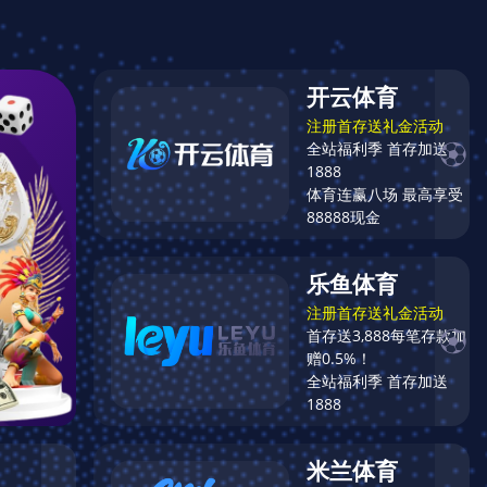
App
公司
体育
注册入口
简介
动态
关于我们
者的综合服务平台，致力于打造一个集数据服务、赛事
态系统。团队成员拥有丰富的行业背景，平台以稳定
提供高质量内容与技术保障。
与智能容错机制，全面提升的访问速度与数据完整
操作。