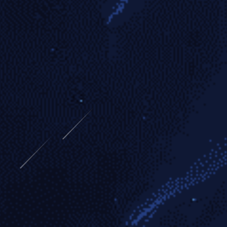
安全保障
平台架构以高标准安全规范为准
全
则，保护用户数据资产。
【更新快】
【系