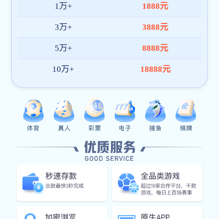
1、家庭信任的重要性
家庭信任是任何人际关系中最为重要的一环，尤其是
在高压环境下成长起来的职业运动员更需要来自家人
的支持和理解。对于库里而言，作为一名顶级球员，
他在赛场上的每一次决策都可能影响比赛结果，因此
他需要身边的人给予充分的信任和支持。然而，当这
种信任出现缺失时，无疑会给他的表现带来负面影
响。
尤其是在强烈竞争的体育界，运动员不仅要面对外界
的压力，还要处理来自家庭内心的不安与担忧。如果
库嫂对库里的能力产生怀疑，那么这样的情绪可能会
通过潜移默化的方式传递给他，从而影响到他的自信
心和发挥。