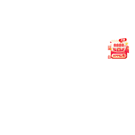
通过这次事件，卢宁希望能够引发更多人对运动员心
理健康和职业生涯规划问题的关注。在高强度竞争环
境下，他们同样需要得到支持与理解，以便更好地发
挥自己的潜力，实现自身价值。
4、未来的发展方向
对于未来的发展方向，卢宁表示将在保持竞技状态同
时积极参与各类赛事。这不仅包括国内联赛，还将积
极寻求机会参加国际赛事，以提升个人能力。同时，
他也期待能够为新一届国家队培养更多年轻人才贡献
力量，让中国足球在世界舞台上崭露头角。
此外，他还提到，希望能借助自身经验帮助年轻球员
应对压力，并鼓励他们勇敢追梦。在他的眼中，一个
成功团队背后离不开每一个成员共同努力，因此愿意