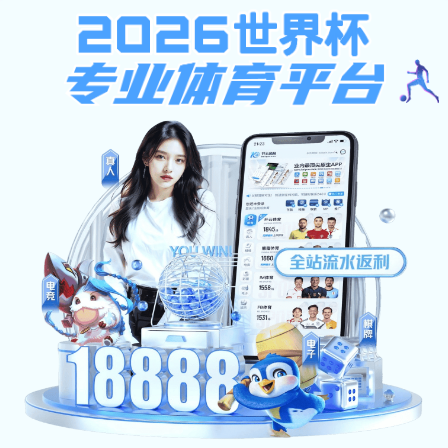
注册入口
全天更新 ·
IM体育
赛事实
时同步
无论您身在何处，
IM体育APP
为您带来高速、高
清、稳定的观赛体验。
下载客户端
网页端访问