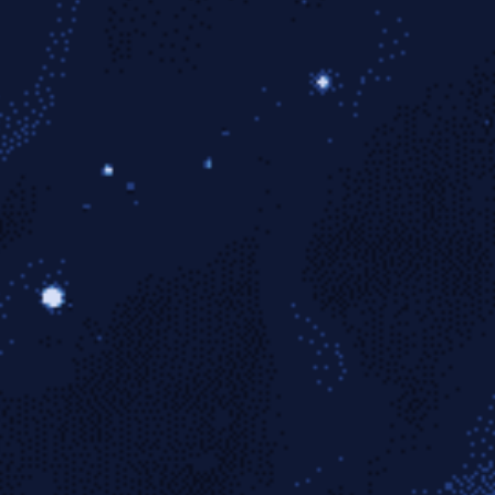
数据。他善于判断落点，并且迅速作出反应，在争抢中体现出极
面，小卡常常能够利用自己的身体优势与对方内线球员进行有效
，他也积极参与进攻篮板争夺，为球队争取更多二次进攻机会，
板后，会迅速组织反击，将球传给快速回来的队友，以此拓展团
他的篮板控制不仅仅体现在数据上，更直接影响着整个比赛局势
作精神
出，但他始终没有忘记团队合作的重要性。在整场比赛中，他经
助他们找到良好的投篮位置。这种无私的打法让整个球队都能发
现出了很强的协作精神。他会积极参与团队防守，有效地帮助队
会根据情况快速回归防守，从而保证后方安全，这样无疑提升了