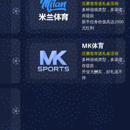
胜
了16分并抓下4个篮
精彩表现，包括他的得
同构成了小卡在比赛中