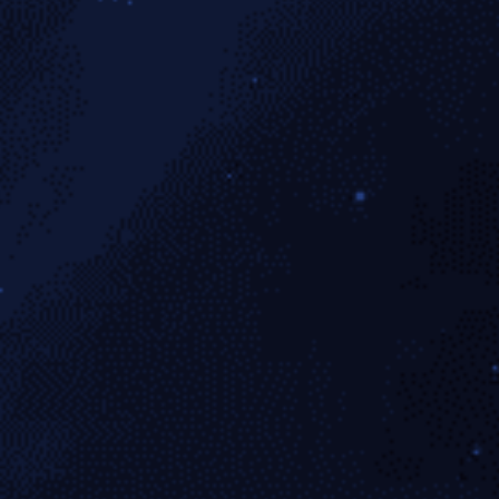
场16分和4个篮板的不俗表现，再一次证明了自己的价值。从
神和卓越战术执行，每个方面都彰显着他的综合实力。这样的表
事增添了无限可能性。
继续保持这样的状态，并不断提升自身技能。同时，希望他的努
梦想，把这个运动推向新的高度！