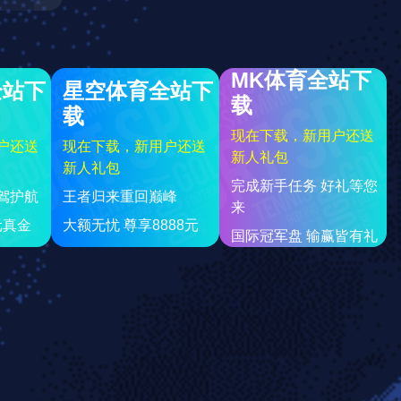
面地理解小卡在这场比
精准的投篮帮助球队取
更多进攻空间。
，使得对手难以适应，
灵活性是他得分的重要
能够冷静面对压力，做
板，这对于一名侧翼球