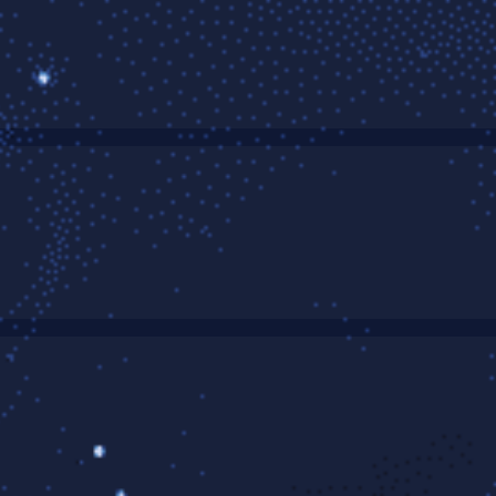
小卡表现出色半场16分4板助球队争
2026-04-27 20:22
62 次阅读
首页
/
体育动态
中，小卡凭借出色的表现帮助球队取得了胜利。他在半场就砍下
个人能力和对比赛的影响力。本文将从多个方面详细分析小卡的
制、团队合作的精神以及他对球队整体战术的贡献。这些因素共