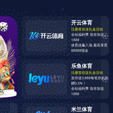
App
公司
体育
注册入口
简介
动态
体育
赛事实时同步
P
为您带来高速、高清、稳定的观赛体
端访问