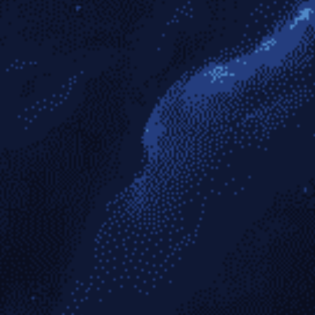
队配合，不仅提升了每个成员之间的信任感，也令全队士气更加
与团队利益的球员，才能使球队在激烈竞争中立于不败之地。
行与适应能力
展示出了优秀的战术执行和适应能力。教练安排战术后，他能够
守阶段，都能准确把握自己的角色。这种理解能力让他能够灵活
密盯人时，小卡能够及时改变自己的跑位策略，用巧妙的方法摆
加强内线攻击时，他又可以果断切入，与大个子球员形成有效配
使得小卡不仅是一名优秀的个人选手，更是团队战略实施的重要
程中，这样高水平的小卡无疑会成为引领球队向前迈进的重要力