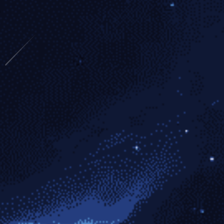
这种高效而默契的团
卡这样兼顾个人贡献
4、战术执
小卡在这场较量中还
无论是在进攻还是防
化随时做出调整。
例如，在面对对手严
创造空间。而当需要
这样的战术灵活性，
达数月甚至数年的征
总结：