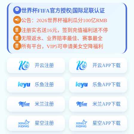
前狼队主帅加里奥尼尔正式接任斯
特拉斯堡主教练职务