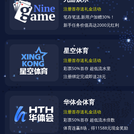
C罗比赛表现
本篇文章将对C罗在
过人仅成功一次以及最
中的优劣势，帮助读