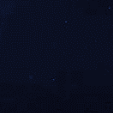
#3
#
狂砍20分杰伦独挑
热刺新任主帅图多尔启程伦敦
周一正
-09
推荐
2026-08-03
推荐