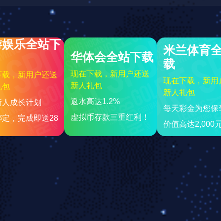
更具深度的见解。
现分析
现出的射门意图非常明显，他总共进行了四次射门。这表明他依旧
要注意的是，这四次射门中并没有转化为进球，显示出他的精确
罗的一些射门选择值得商榷。他有时候会选择远距离打门，而非寻
对自身能力过于自信。然而，在高水平比赛中，仅凭个人能力往
。
试破门，但未能取得进球无疑会影响他的心理状态，这种心态也
的比赛中，改善自己的射门效率，将是C罗需要关注的重要课题。
失情况
一次极好的机会通过点球为球队改写比分，但可惜的是，他未能把