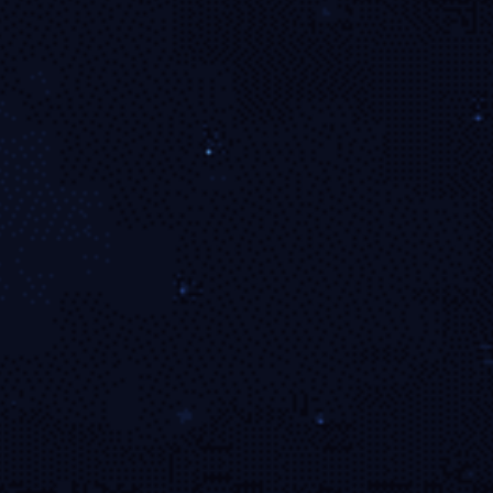
4
纽卡助教寻求B费签名成功获
得球员
2026-05-05
推荐