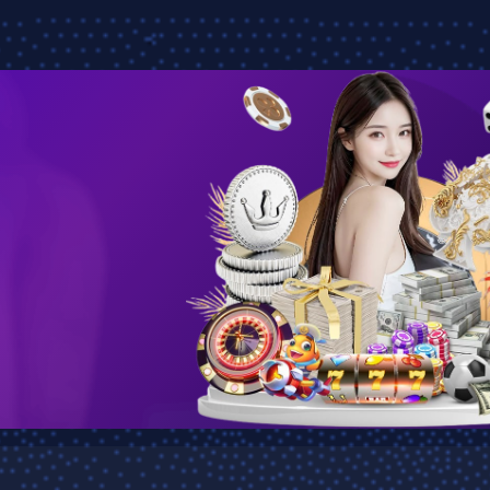
全天更新 ·
IM
无论您身在何处，
IM体育AP
验。
下载客户端
网页