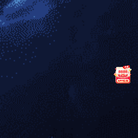
更默契的配合来增强突
达到提升个人数据的目
他在攻防两端都未能达
参考，让我们能够清晰
的把控，都将成为未来
路径，从而不断提升自
自己的传奇篇章。他必