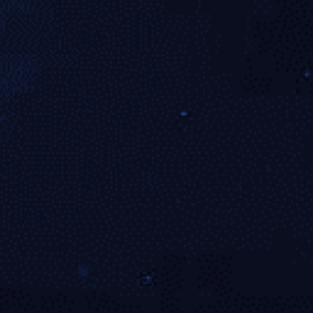
#3
#
米兰的辉煌之路为何
哈登强调上半场连续得分的重
要性需
-07
推荐
2026-08-02
推荐