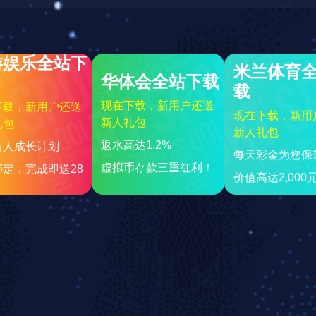
关注到技术提升的重要性，通过其他形式的训练来弥补录像分析
作来增强球员之间的默契，而非单纯依赖于视频回放。这些方面
展提供了新的视角。
率的重要性
和球员们都越来越重视训练效率。在过去，观看大量比赛录像被
手段。然而，当这种方式占用过多时间时，反而可能影响实际训
频分析，球员们在场上的即时反应能力可能会受到制约。
更为灵活和高效的训练方法，以便让球员在真实环境中进行更多
球员对比赛节奏和局势变化的敏感度。这种转变不仅提高了训练
分析时间，阿隆索希望能够给予球员更多自主思考与决策的空间
出判断。这一策略不仅强化了个人技能，也极大地提升了团队合