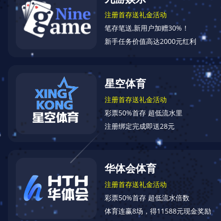
阿隆索
本文围绕阿隆索为球
的角度探讨减少录像
问题。接着，从心理