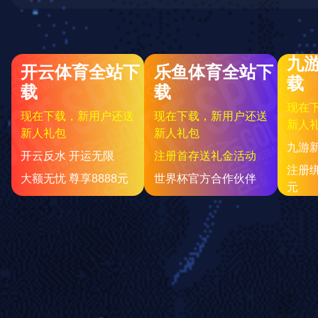
表现。随后，文章将
讨论如何通过团队协
训练思路，为球队发
1、训练效
在当今足球界，教练
技术水平的一种有效
到，如果过分依赖视
因此，他提出了一种
操作上，有助于培养
体战斗力。
此外，通过减少录像
况时，更加自信地做