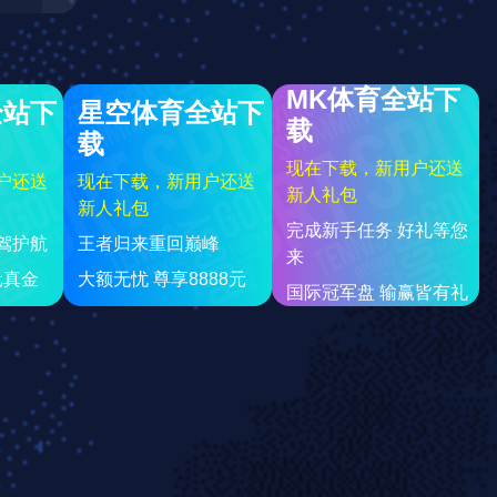
时间的减少。最后，将
共同构成了阿隆索新的
认为是提高战术理解和
练效果。阿隆索意识
实践。将重点放在实际
质量，也增强了球队整
，让他们在面对突发情
作能力。