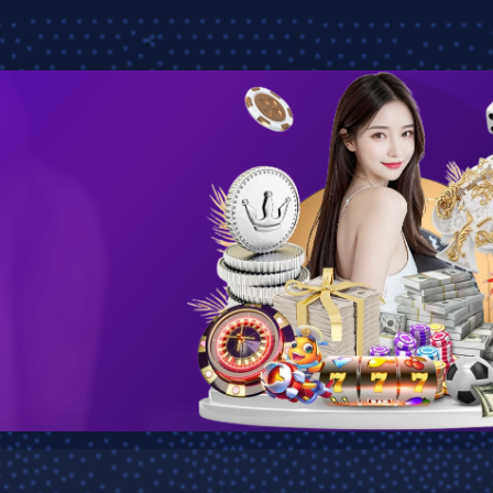
全天更新 ·
IM
无论您身在何处，
IM体育AP
验。
下载客户端
网页