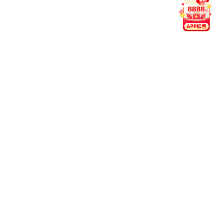
serve as a significant morale booster as they aim
to build momentum moving forward. The return
of Wembanyama could signal a turning point in
their season, potentially reigniting playoff
aspirations.
The Wizards, on the other hand, are in a position
where every game counts significantly. A loss
against the Spurs could exacerbate their
struggles and impact team chemistry. They need
to use this matchup as an opportunity to
recalibrate and strive for consistency if they wish
to remain competitive in their quest for
postseason play.