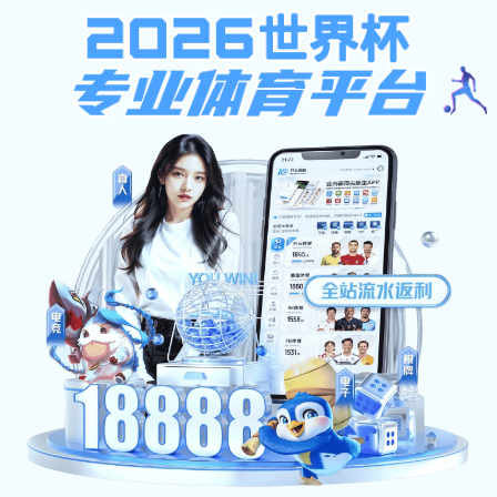
注册入口
全天更新 ·
IM体育
赛事实
时同步
无论您身在何处，
IM体育APP
为您带来高速、高
清、稳定的观赛体验。
下载客户端
网页端访问