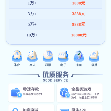
1、文班亚马复出的意义
文班亚马作为近年来最受瞩目的新秀之一，其身高和
技术能力都让他在球场上拥有极大的威胁。他在受伤
前展现出的出色表现，使得人们对他的复出充满期
待。此役复出，不仅是他个人职业生涯的重要时刻，
也是他向外界证明自己能力的一次机会。
从心理层面来看，经过一段时间的恢复，文班亚马重
新站上赛场，必然会增强他的自信心。这种自信不仅
体现在个人表现上，还会感染到全队其他成员，提高
他们在比赛中的士气和斗志。在团队运动中，一个核
心球员的信心往往能够带动整个团队提升状态。
此外，文班亚马的复出也引起了媒体和球迷们广泛关