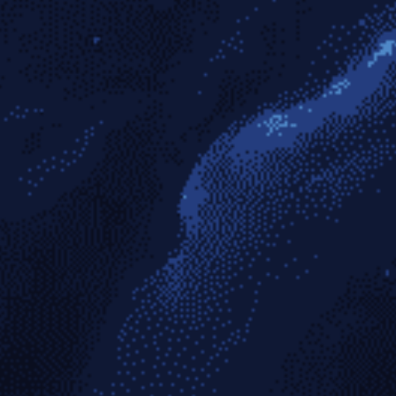
些提高专注力的方法，如冥想和视觉化练习等。这些方法帮助他
发情况，也能保持冷静，实现预期目标。因此，加强专注力训练
中成长
，佐藤龙之介逐渐积累了丰富的实战经验，并从中不断成长。他
心理承受能力与团队协作方面都有所进步。这种全方位的发展，
每一次失败都是学习和改进的机会。在一次未能如愿完成处罚后
教练及队友进行讨论，从每个细节入手寻求改进的方法。这种积
，不仅提升了个人技能，也为整个球队贡献了力量。在未来，他
，为球队赢得更多荣誉。