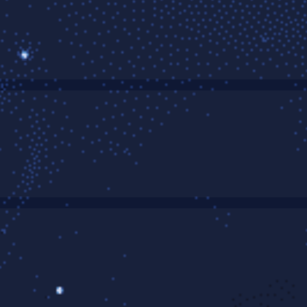
介谈罚点经历与李昊沟通细节专注力
2026-06-18 04:03
60 次阅读
首页
/
体育动态
介在罚点球经历中的体会，以及他与李昊之间的沟通细节进行深
析罚点球对心理素质的要求；其次，讨论与队友沟通的重要性；
后，总结佐藤龙之介如何通过这些经验提升个人表现和团队合作