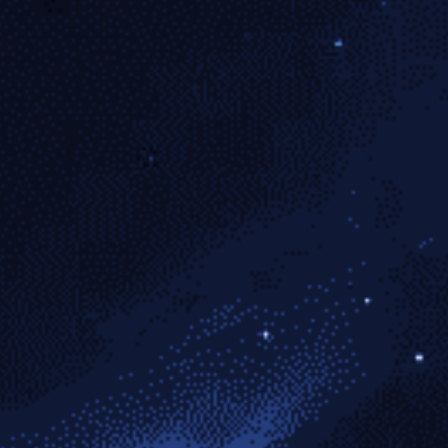
此外，他也提到了一
力，使得即便面临突
要。
4、从经验
通过多次罚点球经历
层面的提高，更是在
和全面的运动员。
同时，他也意识到，
认真分析原因，并与
职业生涯不断前行。
最终，通过这些努力
经验，不断追求卓越