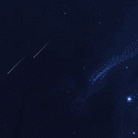
比如，在一次训练中
这使得两人在场上的
位置和角色。
良好的沟通不仅限于
此的意图，从而做出
要保障。
3、专注力
专注力是运动员在比
贯注是确保成功的关
例如，在一场激烈竞
压力，而是专注于自