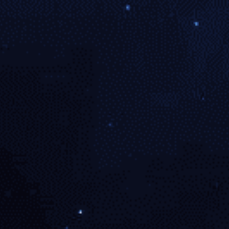
热榜精选
#1
#2
伯纳尔与卡萨多组合双后腰迎
龙赛罗与
战瓜达
未能留
2026-06-18
推荐
2026-06