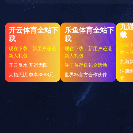
因素、团队协作和个
1、罚点球
罚点球是一项极具挑
理素质的一次严峻考
须保持冷静，以避免
在他的经历中，有一
态。这种心理调适让
此外，他还提到，通
好的心理素质不仅可
2、沟通的
在足球场上，与队友
幅提升球队整体表现